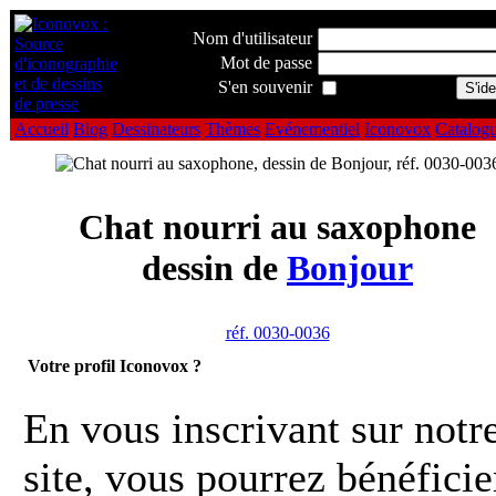
Nom d'utilisateur
Mot de passe
S'en souvenir
Accueil
Blog
Dessinateurs
Thèmes
Evénementiel
Iconovox
Catalog
Chat nourri au saxophone
dessin de
Bonjour
réf. 0030-0036
Votre profil Iconovox ?
En vous inscrivant sur notr
site, vous pourrez bénéficie