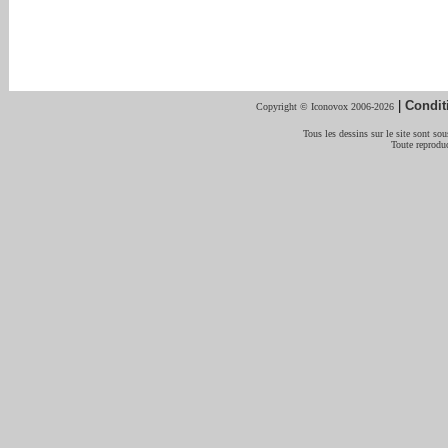
|
Condit
Copyright © Iconovox 2006-2026
Tous les dessins sur le site sont sous
Toute reproduc