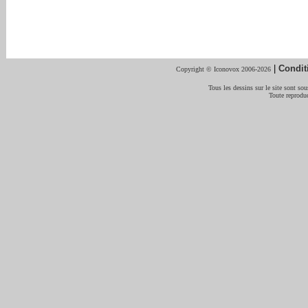
|
Condit
Copyright © Iconovox 2006-2026
Tous les dessins sur le site sont sous
Toute reproduc