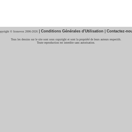
|
Conditions Générales d'Utilisation
|
Contactez-no
pyright © Iconovox 2006-2026
Tous les dessins sur le site sont sous copyright et sont la propriété de leurs auteurs respectifs.
Toute reproduction est interdite sans autorisation.