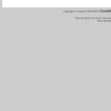
|
Condit
Copyright © Iconovox 2006-2026
Tous les dessins sur le site sont sous
Toute reproduc