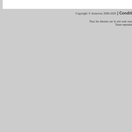
|
Condit
Copyright © Iconovox 2006-2026
Tous les dessins sur le site sont sous
Toute reproduc