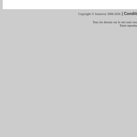
|
Condit
Copyright © Iconovox 2006-2026
Tous les dessins sur le site sont sous
Toute reproduc