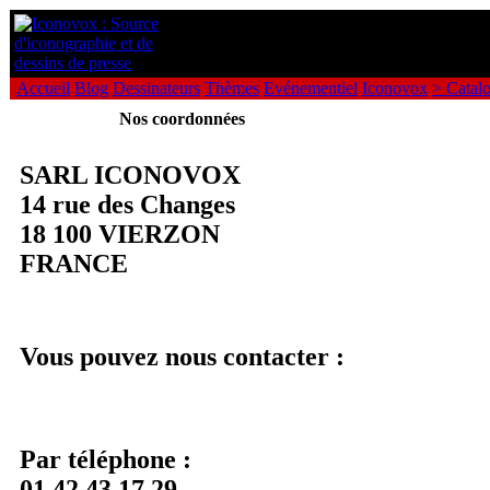
Accueil
Blog
Dessinateurs
Thèmes
Evénementiel
Iconovox
> Catal
Nos coordonnées
SARL ICONOVOX
14 rue des Changes
18 100 VIERZON
FRANCE
Vous pouvez nous contacter :
Par téléphone :
01 42 43 17 29