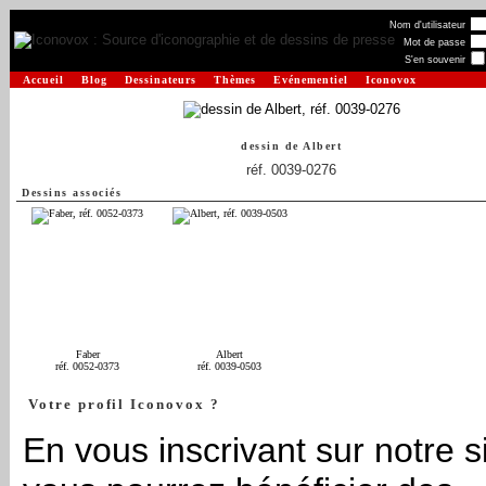
Nom d'utilisateur
Mot de passe
S'en souvenir
Accueil
Blog
Dessinateurs
Thèmes
Evénementiel
Iconovox
dessin de
Albert
réf. 0039-0276
Dessins associés
Faber
Albert
réf. 0052-0373
réf. 0039-0503
Votre profil Iconovox ?
En vous inscrivant sur notre si