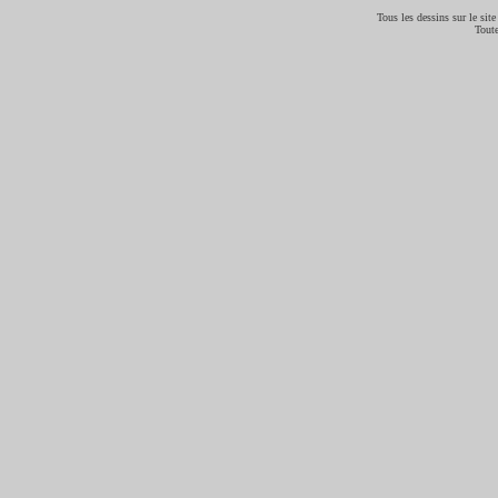
Tous les dessins sur le site
Toute