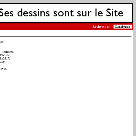
Rechercher
Catalogue
sse
 Horizontal
49x1258)
98x2517)
5034)
novox