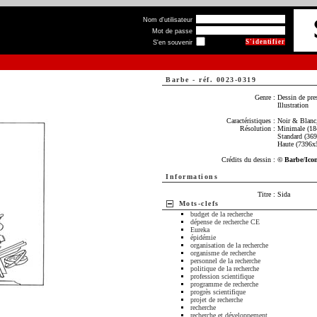
Nom d'utilisateur
Mot de passe
S'en souvenir
Barbe
-
réf. 0023-0319
Genre :
Dessin de pre
Illustration
Caractéristiques :
Noir & Blanc,
Résolution :
Minimale (18
Standard (36
Haute (7396x
Crédits du dessin :
© Barbe/Ico
Informations
Titre :
Sida
Mots-clefs
budget de la recherche
dépense de recherche CE
Eureka
épidémie
organisation de la recherche
organisme de recherche
personnel de la recherche
politique de la recherche
profession scientifique
programme de recherche
progrès scientifique
projet de recherche
recherche
recherche et développement