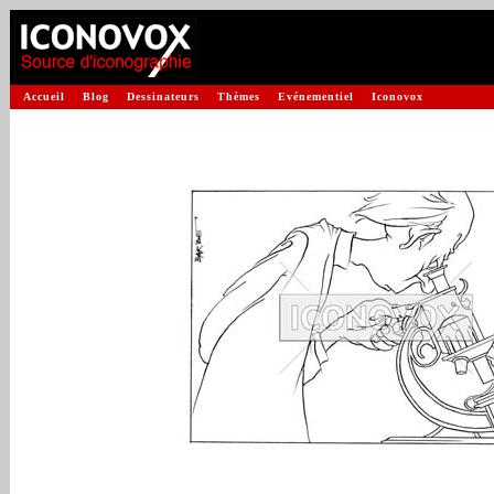
Accueil
Blog
Dessinateurs
Thèmes
Evénementiel
Iconovox