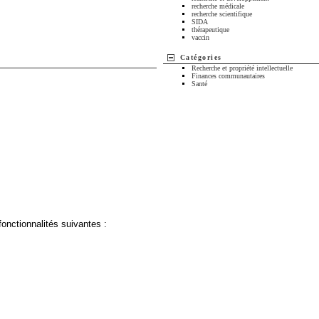
recherche médicale
recherche scientifique
SIDA
thérapeutique
vaccin
Catégories
Recherche et propriété intellectuelle
Finances communautaires
Santé
fonctionnalités suivantes :