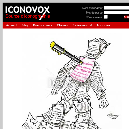
Nom d'utilisateur
Mot de passe
S'en souvenir
Accueil
Blog
Dessinateurs
Thèmes
Evénementiel
Iconovox