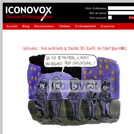
Nom d'utilisateur
Mot de passe
S'en souvenir
Accueil
Blog
Dessinateurs
Thèmes
Evénementiel
Iconovox