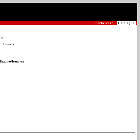
Rechercher
Catalogue
sse
 Horizontal
 Beaunez/Iconovox