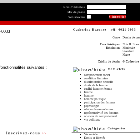
Nom d'utilisateur
Mot de passe
S'en souvenir
Catherine Beaunez
-
réf. 0021-0033
Genre :
Dessin de pre
Caractéristiques :
Noir & Blanc,
Résolution :
Minimale
Standard
Haute
Crédits du dessin :
© Catherine
fonctionnalités suivantes :
Mots-clefs
comportement social
condition féminine
discrimination sexuelle
droits de la femme
égalité homme-femme
femme
homme
homme politique
participation des femmes
psychologie
relation homme-femme
représentativité des femmes
sciences du comportement
vie politique
Catégories
Inscrivez-vous
>>
Vie sociale
Droits et libertés