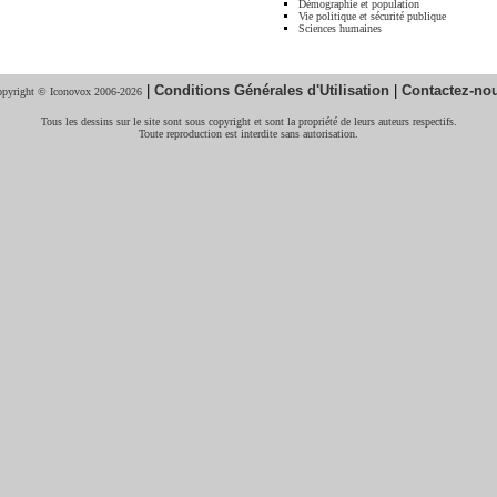
Démographie et population
Vie politique et sécurité publique
Sciences humaines
|
Conditions Générales d'Utilisation
|
Contactez-no
pyright © Iconovox 2006-2026
Tous les dessins sur le site sont sous copyright et sont la propriété de leurs auteurs respectifs.
Toute reproduction est interdite sans autorisation.