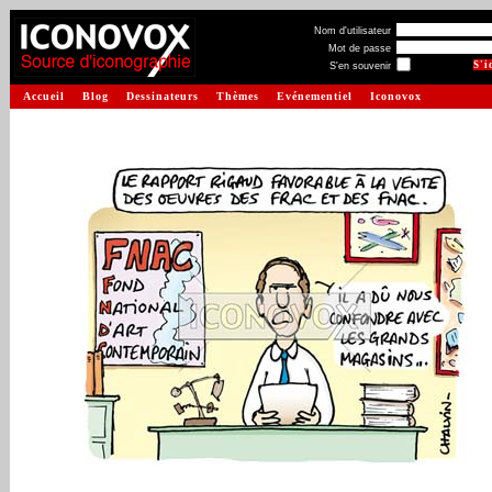
Nom d'utilisateur
Mot de passe
S'en souvenir
Accueil
Blog
Dessinateurs
Thèmes
Evénementiel
Iconovox