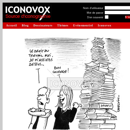
Nom d'utilisateur
Mot de passe
S'en souvenir
Accueil
Blog
Dessinateurs
Thèmes
Evénementiel
Iconovox