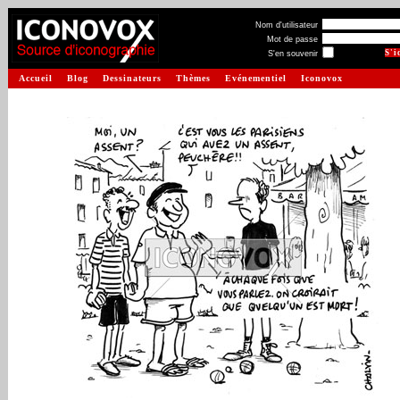
Nom d'utilisateur
Mot de passe
S'en souvenir
Accueil
Blog
Dessinateurs
Thèmes
Evénementiel
Iconovox