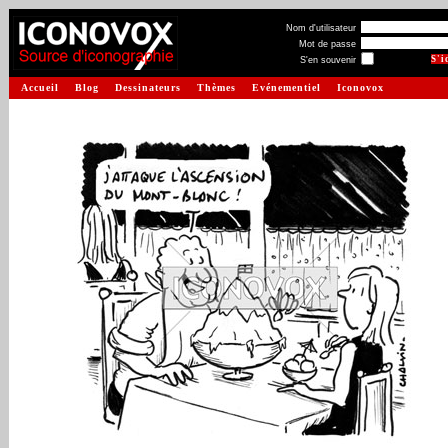
Nom d'utilisateur
Mot de passe
S'en souvenir
Accueil
Blog
Dessinateurs
Thèmes
Evénementiel
Iconovox