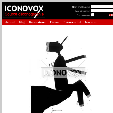
Nom d'utilisateur
Mot de passe
S'en souvenir
Accueil
Blog
Dessinateurs
Thèmes
Evénementiel
Iconovox