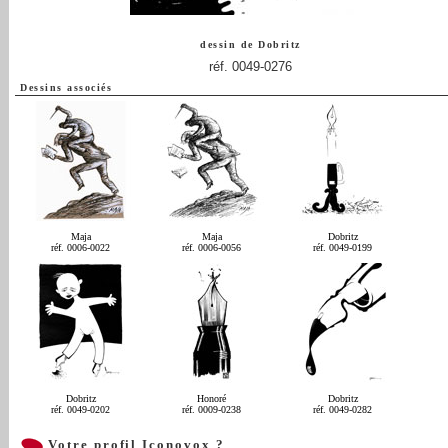
dessin de
Dobritz
réf. 0049-0276
Dessins associés
Maja
Maja
Dobritz
réf. 0006-0022
réf. 0006-0056
réf. 0049-0199
Dobritz
Honoré
Dobritz
réf. 0049-0202
réf. 0009-0238
réf. 0049-0282
Votre profil Iconovox ?