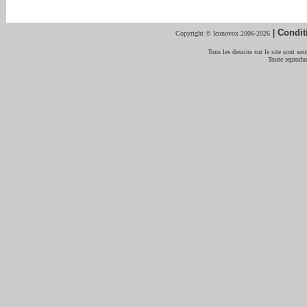
|
Condit
Copyright © Iconovox 2006-2026
Tous les dessins sur le site sont sous
Toute reproduc