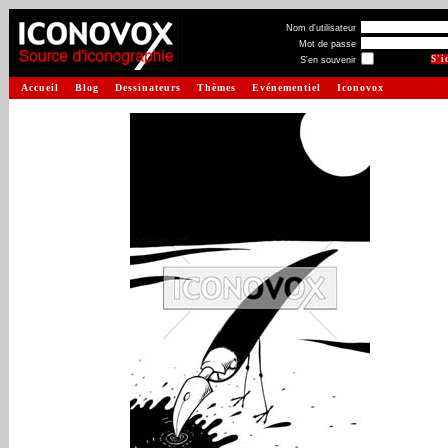
Nom d'utilisateur
Mot de passe
S'en souvenir
Accueil
Blog
Dessinateurs
Thèmes
Evénementiel
Iconovox