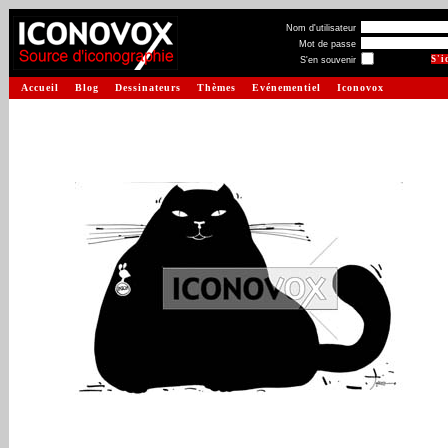
Nom d'utilisateur
Mot de passe
S'en souvenir
Accueil
Blog
Dessinateurs
Thèmes
Evénementiel
Iconovox