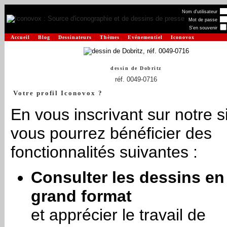
Nom d'utilisateur
Mot de passe
S'en souvenir
Accueil
Blog
Dessinateurs
Thèmes
Evénementiel
Iconovox
dessin de
Dobritz
réf. 0049-0716
Votre profil Iconovox ?
En vous inscrivant sur notre si
vous pourrez bénéficier des
fonctionnalités suivantes :
Consulter les dessins en
grand format
et apprécier le travail de