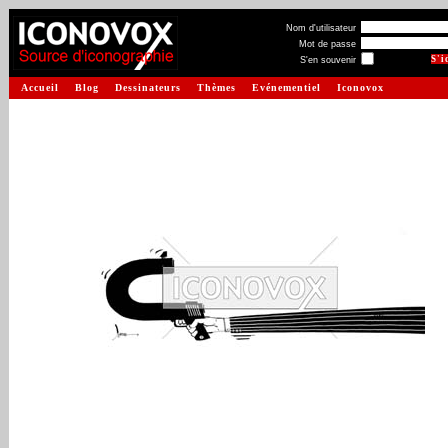
Nom d'utilisateur
Mot de passe
S'en souvenir
Accueil
Blog
Dessinateurs
Thèmes
Evénementiel
Iconovox