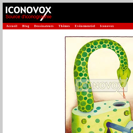
Accueil
Blog
Dessinateurs
Thèmes
Evénementiel
Iconovox