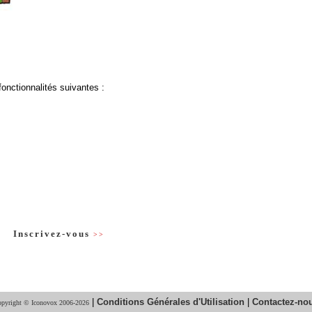
fonctionnalités suivantes :
Inscrivez-vous
>>
|
Conditions Générales d'Utilisation
|
Contactez-no
pyright © Iconovox 2006-2026