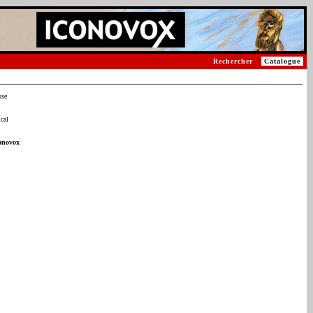
Rechercher
Catalogue
sse
cal
onovox