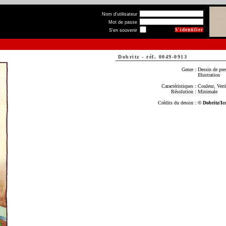
Nom d'utilisateur
Mot de passe
S'en souvenir
Dobritz
-
réf. 0049-0913
Genre :
Dessin de pre
Illustration
Caractéristiques :
Couleur, Verti
Résolution :
Minimale
Crédits du dessin :
© Dobritz/Ic