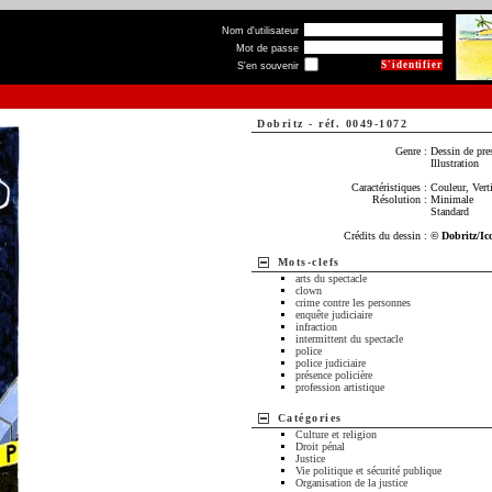
Nom d'utilisateur
Mot de passe
S'en souvenir
Dobritz
-
réf. 0049-1072
Genre :
Dessin de pre
Illustration
Caractéristiques :
Couleur, Verti
Résolution :
Minimale
Standard
Crédits du dessin :
© Dobritz/Ic
Mots-clefs
arts du spectacle
clown
crime contre les personnes
enquête judiciaire
infraction
intermittent du spectacle
police
police judiciaire
présence policière
profession artistique
Catégories
Culture et religion
Droit pénal
Justice
Vie politique et sécurité publique
Organisation de la justice