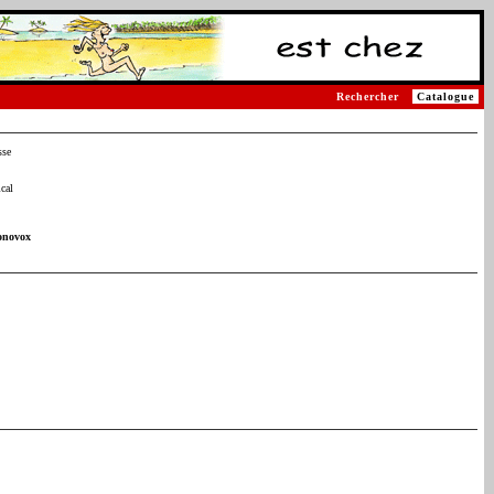
Rechercher
Catalogue
sse
cal
onovox