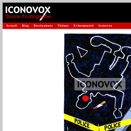
Accueil
Blog
Dessinateurs
Thèmes
Evénementiel
Iconovox