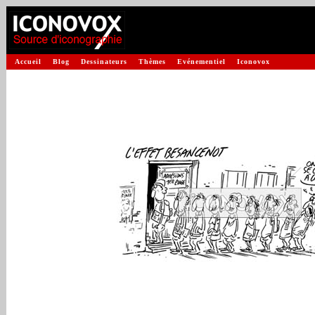
Accueil
Blog
Dessinateurs
Thèmes
Evénementiel
Iconovox