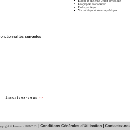
Europe et ancienne Union soviétique
Géographie économique
Cadre politique
Vie politique et sécurité publique
fonctionnalités suivantes :
Inscrivez-vous
>>
|
Conditions Générales d'Utilisation
|
Contactez-no
pyright © Iconovox 2006-2026