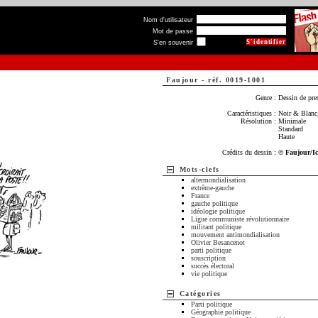
Nom d'utilisateur
Mot de passe
S'en souvenir
Faujour
-
réf. 0019-1001
Genre :
Dessin de pre
Caractéristiques :
Noir & Blanc,
Résolution :
Minimale
Standard
Haute
Crédits du dessin :
© Faujour/I
Mots-clefs
altermondialisation
extrême-gauche
France
gauche politique
idéologie politique
Ligue communiste révolutionnaire
militant politique
mouvement antimondialisation
Olivier Besancenot
parti politique
souscription
succès électoral
vie politique
Catégories
Parti politique
Géographie politique