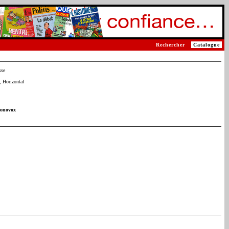
Rechercher
Catalogue
sse
 Horizontal
conovox