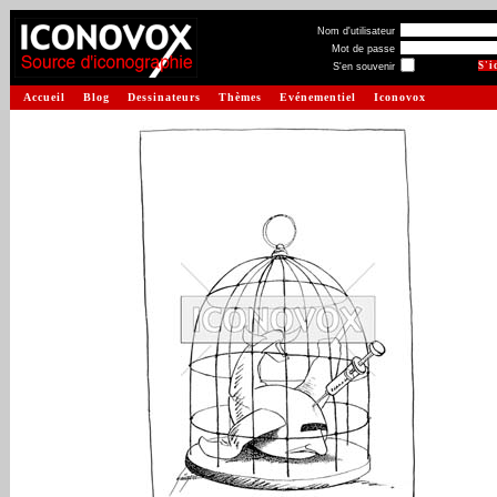
Nom d'utilisateur
Mot de passe
S'en souvenir
Accueil
Blog
Dessinateurs
Thèmes
Evénementiel
Iconovox