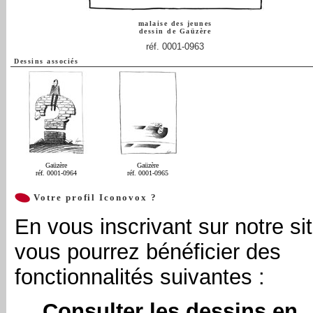
malaise des jeunes
dessin de
Gaüzère
réf. 0001-0963
Dessins associés
Gaüzère
Gaüzère
réf. 0001-0964
réf. 0001-0965
Votre profil Iconovox ?
En vous inscrivant sur notre sit
vous pourrez bénéficier des
fonctionnalités suivantes :
Consulter les dessins en