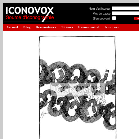
Nom d'utilisateur
Mot de passe
S'en souvenir
Accueil
Blog
Dessinateurs
Thèmes
Evénementiel
Iconovox