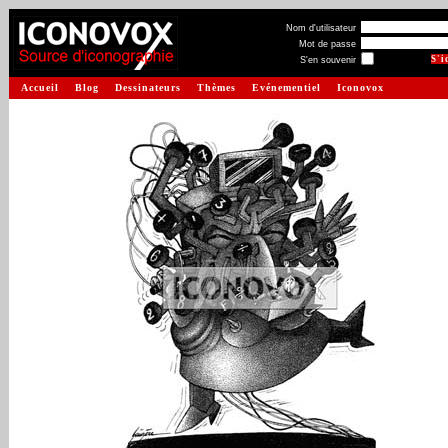
Nom d'utilisateur
Mot de passe
S'en souvenir
Accueil
Blog
Dessinateurs
Thèmes
Evénementiel
Iconovox