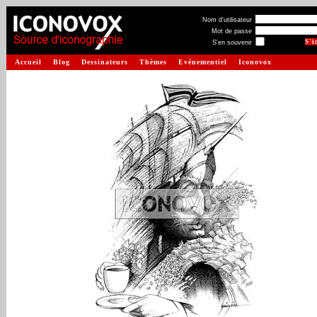
Nom d'utilisateur
Mot de passe
S'en souvenir
Accueil
Blog
Dessinateurs
Thèmes
Evénementiel
Iconovox