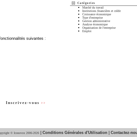
Catégories
Marché du travail
Institutions financières et crédit
Croissance économique
Type d'entreprise
Gestion administrative
Analyse économique
Organisation de l'entreprise
Emploi
fonctionnalités suivantes :
Inscrivez-vous
>>
|
Conditions Générales d'Utilisation
|
Contactez-no
pyright © Iconovox 2006-2026