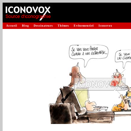
Accueil
Blog
Dessinateurs
Thèmes
Evénementiel
Iconovox