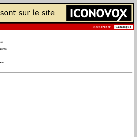
Rechercher
Catalogue
sse
zontal
ovox