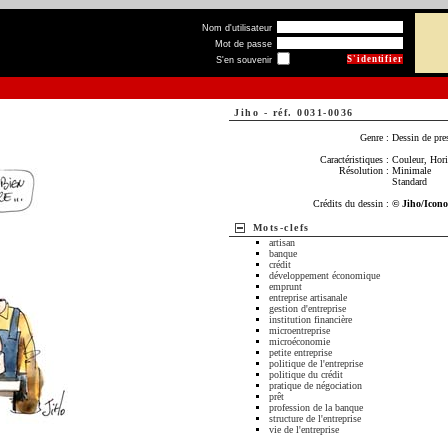
Nom d'utilisateur
Mot de passe
S'en souvenir
Jiho
-
réf. 0031-0036
Genre :
Dessin de pre
Caractéristiques :
Couleur, Hori
Résolution :
Minimale
Standard
Crédits du dessin :
© Jiho/Icon
Mots-clefs
artisan
banque
crédit
développement économique
emprunt
entreprise artisanale
gestion d'entreprise
institution financière
microentreprise
microéconomie
petite entreprise
politique de l'entreprise
politique du crédit
pratique de négociation
prêt
profession de la banque
structure de l'entreprise
vie de l'entreprise