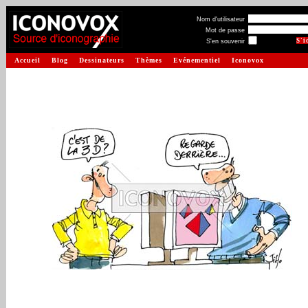
Nom d'utilisateur
Mot de passe
S'en souvenir
Accueil
Blog
Dessinateurs
Thèmes
Evénementiel
Iconovox