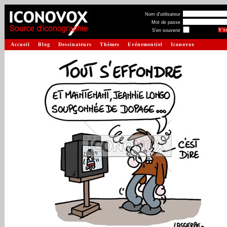
Nom d'utilisateur
Mot de passe
S'en souvenir
Accueil
Blog
Dessinateurs
Thèmes
Evénementiel
Iconovox