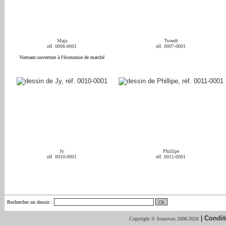
Maja
Tweedt
réf. 0006-0001
réf. 0007-0001
Vietnam:ouverture à l'économie de marché
Jy
Phillipe
réf. 0010-0001
réf. 0011-0001
Rechercher un dessin
:
|
Condit
Copyright © Iconovox 2006-2026