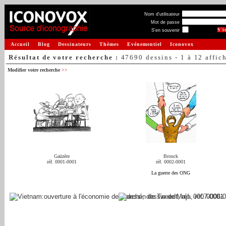
Nom d'utilisateur
Mot de passe
S'en souvenir
Accueil
Blog
Dessinateurs
Thèmes
Evénementiel
Iconovox
Résultat de votre recherche :
47690 dessins - 1 à 12 affic
Modifier votre recherche
>>
Gaüzère
Brouck
réf. 0001-0001
réf. 0002-0001
La guerre des ONG