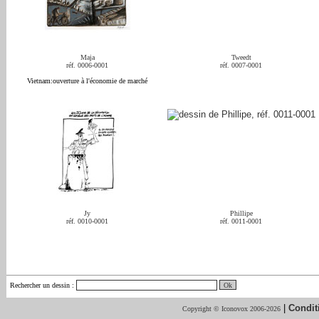
Maja
Tweedt
réf. 0006-0001
réf. 0007-0001
Vietnam:ouverture à l'économie de marché
Jy
Phillipe
réf. 0010-0001
réf. 0011-0001
Rechercher un dessin
:
|
Condit
Copyright © Iconovox 2006-2026