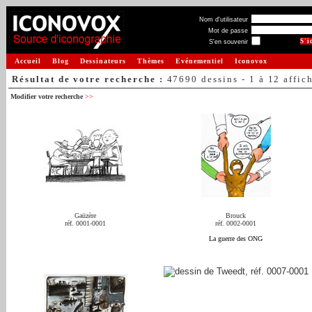
Nom d'utilisateur
Mot de passe
S'en souvenir
Accueil
Blog
Dessinateurs
Thèmes
Evénementiel
Iconovox
Résultat de votre recherche :
47690 dessins - 1 à 12 affic
Modifier votre recherche
>>
Gaüzère
Brouck
réf. 0001-0001
réf. 0002-0001
La guerre des ONG