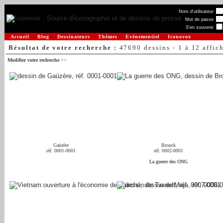
Nom d'utilisateur
Mot de passe
S'en souvenir
Accueil
Blog
Dessinateurs
Thèmes
Evénementiel
Iconovox
Résultat de votre recherche :
47690 dessins - 1 à 12 affic
Modifier votre recherche
>>
Gaüzère
Brouck
réf. 0001-0001
réf. 0002-0001
La guerre des ONG