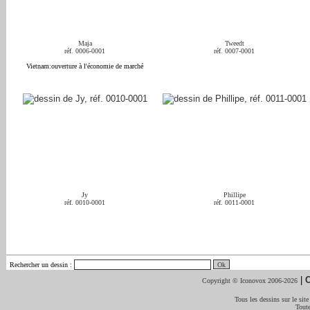
Maja
Tweedt
réf. 0006-0001
réf. 0007-0001
Vietnam:ouverture à l'économie de marché
Jy
Phillipe
réf. 0010-0001
réf. 0011-0001
Rechercher un dessin
:
|
C
Copyright © Iconovox 2006-2026
Tous les dessins sur le site
Toute