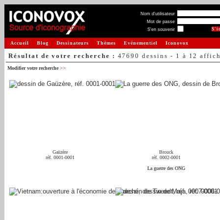
Nom d'utilisateur
Mot de passe
S'en souvenir
Accueil
Blog
Dessinateurs
Thèmes
Evénementiel
Iconovox
Résultat de votre recherche :
47690 dessins - 1 à 12 affic
Modifier votre recherche
>>
Gaüzère
Brouck
réf. 0001-0001
réf. 0002-0001
La guerre des ONG