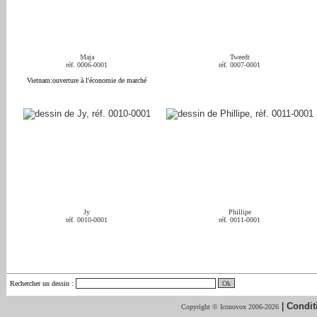
Maja
Tweedt
réf. 0006-0001
réf. 0007-0001
Vietnam:ouverture à l'économie de marché
Jy
Phillipe
réf. 0010-0001
réf. 0011-0001
Rechercher un dessin
:
|
Condit
Copyright © Iconovox 2006-2026