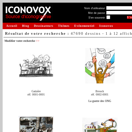
Nom d'utilisateur
Mot de passe
S'en souvenir
Accueil
Blog
Dessinateurs
Thèmes
Evénementiel
Iconovox
Résultat de votre recherche :
47690 dessins - 1 à 12 affic
Modifier votre recherche
>>
Gaüzère
Brouck
réf. 0001-0001
réf. 0002-0001
La guerre des ONG