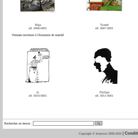
Maja
Tweedt
réf. 0006-0001
réf. 0007-0001
Vietnam:ouverture à l'économie de marché
Jy
Phillipe
réf. 0010-0001
réf. 0011-0001
Rechercher un dessin
:
|
Condit
Copyright © Iconovox 2006-2026