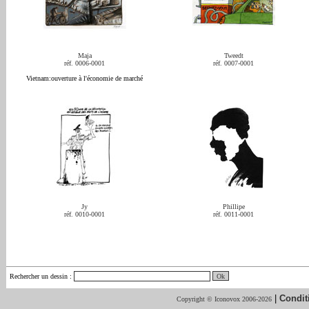
Maja
Tweedt
réf. 0006-0001
réf. 0007-0001
Vietnam:ouverture à l'économie de marché
Jy
Phillipe
réf. 0010-0001
réf. 0011-0001
Rechercher un dessin
:
|
Condit
Copyright © Iconovox 2006-2026