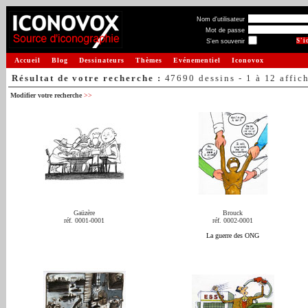
Nom d'utilisateur
Mot de passe
S'en souvenir
Accueil
Blog
Dessinateurs
Thèmes
Evénementiel
Iconovox
Résultat de votre recherche :
47690 dessins - 1 à 12 affic
Modifier votre recherche
>>
Gaüzère
Brouck
réf. 0001-0001
réf. 0002-0001
La guerre des ONG