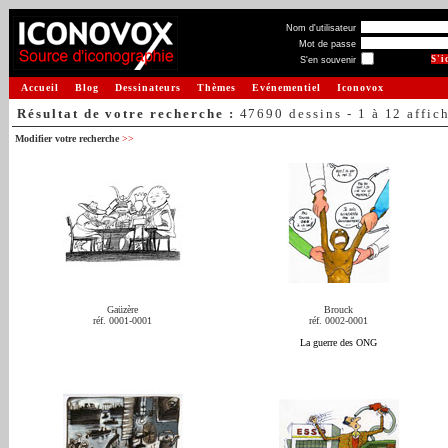
Nom d'utilisateur
Mot de passe
S'en souvenir
Accueil
Blog
Dessinateurs
Thèmes
Evénementiel
Iconovox
Résultat de votre recherche :
47690 dessins - 1 à 12 affic
Modifier votre recherche
>>
Gaüzère
Brouck
réf. 0001-0001
réf. 0002-0001
La guerre des ONG