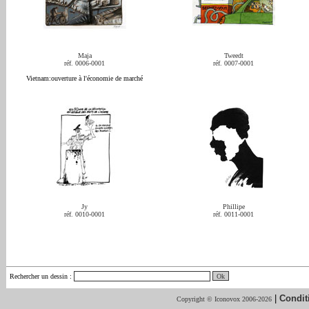
Maja
Tweedt
réf. 0006-0001
réf. 0007-0001
Vietnam:ouverture à l'économie de marché
Jy
Phillipe
réf. 0010-0001
réf. 0011-0001
Rechercher un dessin
:
|
Condit
Copyright © Iconovox 2006-2026