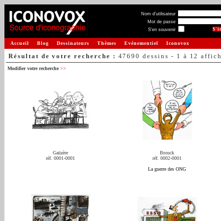
Nom d'utilisateur
Mot de passe
S'en souvenir
Accueil
Blog
Dessinateurs
Thèmes
Evénementiel
Iconovox
Résultat de votre recherche :
47690 dessins - 1 à 12 affic
Modifier votre recherche
>>
Gaüzère
Brouck
réf. 0001-0001
réf. 0002-0001
La guerre des ONG