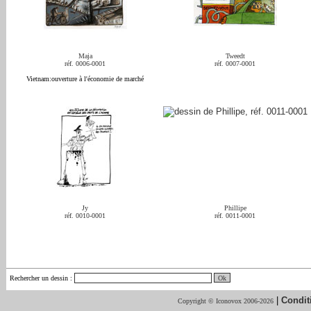
Maja
Tweedt
réf. 0006-0001
réf. 0007-0001
Vietnam:ouverture à l'économie de marché
Jy
Phillipe
réf. 0010-0001
réf. 0011-0001
Rechercher un dessin
:
|
Condit
Copyright © Iconovox 2006-2026