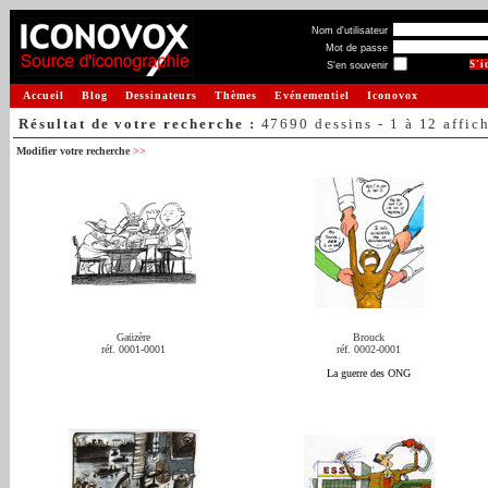
Nom d'utilisateur
Mot de passe
S'en souvenir
Accueil
Blog
Dessinateurs
Thèmes
Evénementiel
Iconovox
Résultat de votre recherche :
47690 dessins - 1 à 12 affic
Modifier votre recherche
>>
Gaüzère
Brouck
réf. 0001-0001
réf. 0002-0001
La guerre des ONG