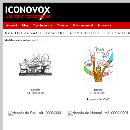
Accueil
Blog
Dessinateurs
Thèmes
Evénementiel
Iconovox
Résultat de votre recherche :
47690 dessins - 1 à 12 affic
Modifier votre recherche
>>
Gaüzère
Brouck
réf. 0001-0001
réf. 0002-0001
La guerre des ONG