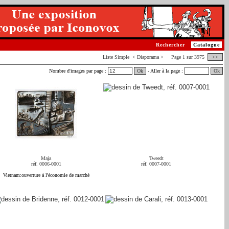
Rechercher
Catalogue
Liste
Simple
< Diaporama > Page 1 sur 3975
>>
Nombre d'images par page :
Ok
- Aller à la page :
Ok
Maja
Tweedt
réf. 0006-0001
réf. 0007-0001
Vietnam:ouverture à l'économie de marché