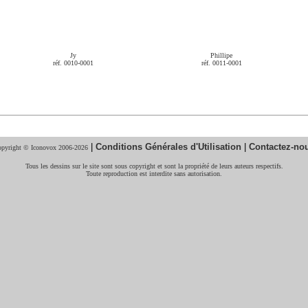
Jy
Phillipe
réf. 0010-0001
réf. 0011-0001
|
Conditions Générales d'Utilisation
|
Contactez-no
pyright © Iconovox 2006-2026
Tous les dessins sur le site sont sous copyright et sont la propriété de leurs auteurs respectifs.
Toute reproduction est interdite sans autorisation.