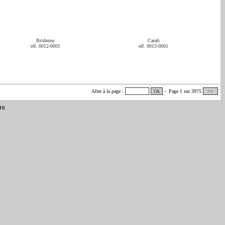
Bridenne
Carali
réf. 0012-0001
réf. 0013-0001
Aller à la page :
Ok
- Page 1 sur 3975
>>
us