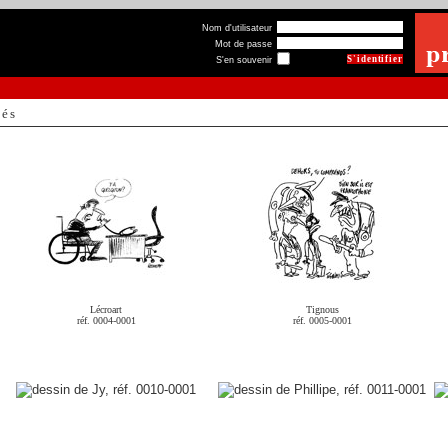
Nom d'utilisateur
Mot de passe
S'en souvenir
hés
Lécroart
Tignous
réf. 0004-0001
réf. 0005-0001