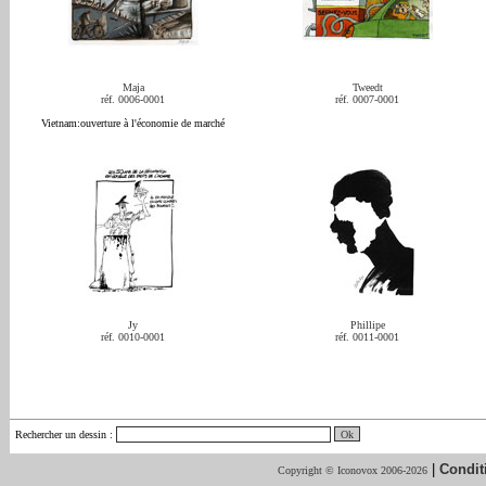
Maja
Tweedt
réf. 0006-0001
réf. 0007-0001
Vietnam:ouverture à l'économie de marché
Jy
Phillipe
réf. 0010-0001
réf. 0011-0001
Rechercher un dessin
:
|
Condit
Copyright © Iconovox 2006-2026