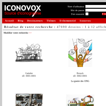
Nom d'utilisateur
Mot de passe
S'en souvenir
Accueil
Blog
Dessinateurs
Thèmes
Evénementiel
Iconovox
Résultat de votre recherche :
47690 dessins - 1 à 12 affic
Modifier votre recherche
>>
Gaüzère
Brouck
réf. 0001-0001
réf. 0002-0001
La guerre des ONG