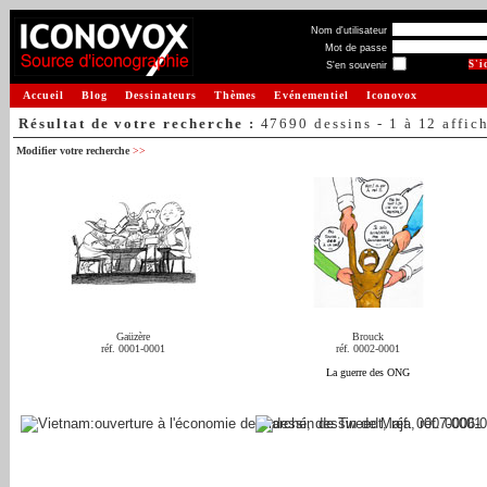
Nom d'utilisateur
Mot de passe
S'en souvenir
Accueil
Blog
Dessinateurs
Thèmes
Evénementiel
Iconovox
Résultat de votre recherche :
47690 dessins - 1 à 12 affic
Modifier votre recherche
>>
Gaüzère
Brouck
réf. 0001-0001
réf. 0002-0001
La guerre des ONG