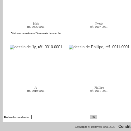
Maja
Tweedt
réf. 0006-0001
réf. 0007-0001
Vietnam:ouverture à l'économie de marché
Jy
Phillipe
réf. 0010-0001
réf. 0011-0001
Rechercher un dessin
:
|
Condit
Copyright © Iconovox 2006-2026