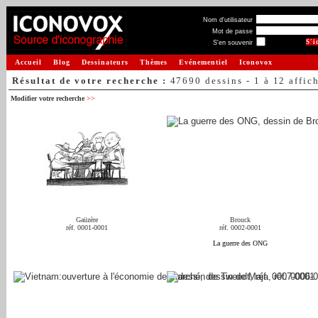
Nom d'utilisateur
Mot de passe
S'en souvenir
Accueil
Blog
Dessinateurs
Thèmes
Evénementiel
Iconovox
Résultat de votre recherche :
47690 dessins - 1 à 12 affic
Modifier votre recherche
>>
Gaüzère
Brouck
réf. 0001-0001
réf. 0002-0001
La guerre des ONG