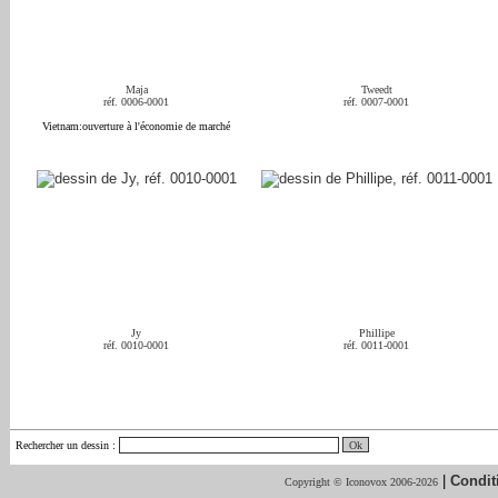
Maja
Tweedt
réf. 0006-0001
réf. 0007-0001
Vietnam:ouverture à l'économie de marché
Jy
Phillipe
réf. 0010-0001
réf. 0011-0001
Rechercher un dessin
:
|
Condit
Copyright © Iconovox 2006-2026