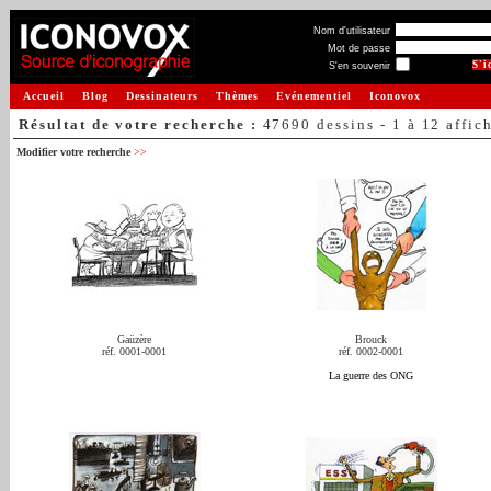
Nom d'utilisateur
Mot de passe
S'en souvenir
Accueil
Blog
Dessinateurs
Thèmes
Evénementiel
Iconovox
Résultat de votre recherche :
47690 dessins - 1 à 12 affic
Modifier votre recherche
>>
Gaüzère
Brouck
réf. 0001-0001
réf. 0002-0001
La guerre des ONG