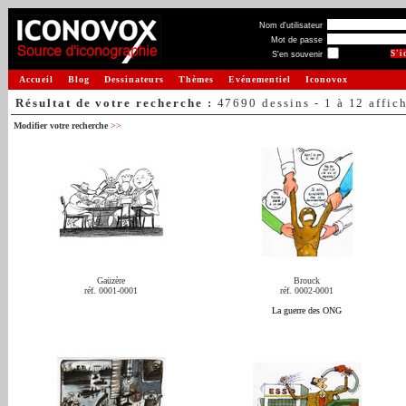
Nom d'utilisateur
Mot de passe
S'en souvenir
Accueil
Blog
Dessinateurs
Thèmes
Evénementiel
Iconovox
Résultat de votre recherche :
47690 dessins - 1 à 12 affic
Modifier votre recherche
>>
Gaüzère
Brouck
réf. 0001-0001
réf. 0002-0001
La guerre des ONG