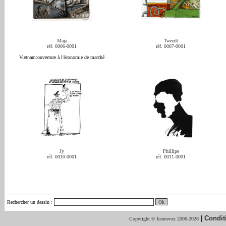
Maja
Tweedt
réf. 0006-0001
réf. 0007-0001
Vietnam:ouverture à l'économie de marché
Jy
Phillipe
réf. 0010-0001
réf. 0011-0001
Rechercher un dessin
:
|
Condit
Copyright © Iconovox 2006-2026