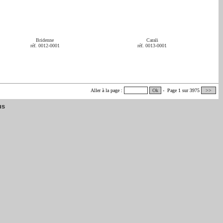
Bridenne
Carali
réf. 0012-0001
réf. 0013-0001
Aller à la page :
Ok
- Page 1 sur 3975
>>
us