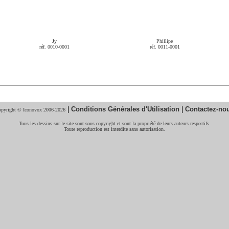
Jy
Phillipe
réf. 0010-0001
réf. 0011-0001
|
Conditions Générales d'Utilisation
|
Contactez-no
pyright © Iconovox 2006-2026
Tous les dessins sur le site sont sous copyright et sont la propriété de leurs auteurs respectifs.
Toute reproduction est interdite sans autorisation.