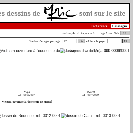
Rechercher
Catalogue
Liste
Simple
< Diaporama > Page 1 sur 3975
>>
Nombre d'images par page :
Ok
- Aller à la page :
Ok
Maja
Tweedt
réf. 0006-0001
réf. 0007-0001
Vietnam:ouverture à l'économie de marché