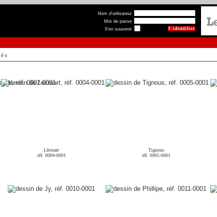
Nom d'utilisateur
Mot de passe
S'en souvenir
hés
Lécroart
Tignous
réf. 0004-0001
réf. 0005-0001