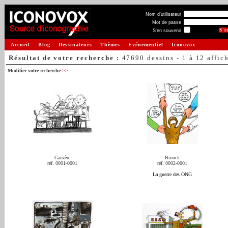
Nom d'utilisateur
Mot de passe
S'en souvenir
Accueil
Blog
Dessinateurs
Thèmes
Evénementiel
Iconovox
Résultat de votre recherche :
47690 dessins - 1 à 12 affic
Modifier votre recherche
>>
Gaüzère
Brouck
réf. 0001-0001
réf. 0002-0001
La guerre des ONG