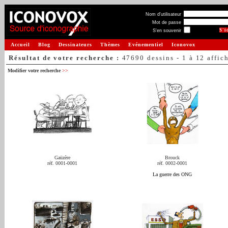
Nom d'utilisateur
Mot de passe
S'en souvenir
Accueil
Blog
Dessinateurs
Thèmes
Evénementiel
Iconovox
Résultat de votre recherche :
47690 dessins - 1 à 12 affic
Modifier votre recherche
>>
Gaüzère
Brouck
réf. 0001-0001
réf. 0002-0001
La guerre des ONG