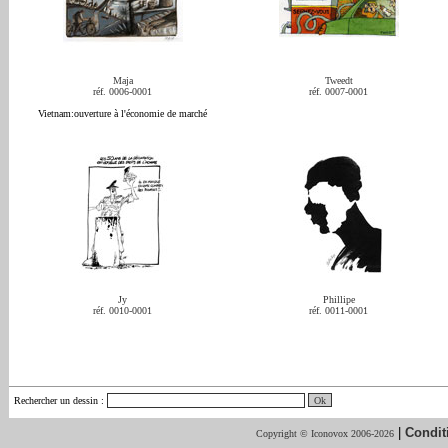
Maja
Tweedt
réf. 0006-0001
réf. 0007-0001
Vietnam:ouverture à l'économie de marché
Jy
Phillipe
réf. 0010-0001
réf. 0011-0001
Rechercher un dessin
:
|
Condit
Copyright © Iconovox 2006-2026